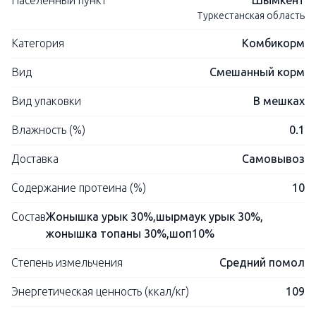
Населенный пункт
Шымкент
Туркестанская область
Категория
Комбикорм
Вид
Смешанный корм
Вид упаковки
В мешках
Влажность (%)
0.1
Доставка
Самовывоз
Содержание протеина (%)
10
Состав
Жонышка урык 30%,шырмаук урык 30%,
жонышка топаны 30%,шоп10%
Степень измельчения
Средний помол
Энергетическая ценность (ккал/кг)
109