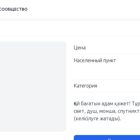
СООБЩЕСТВО
Цена
Населенный пункт
Категория
Қой бағатын адам қажет! Т
свет, душ, монша, спутникт
(келісілуге жатады).