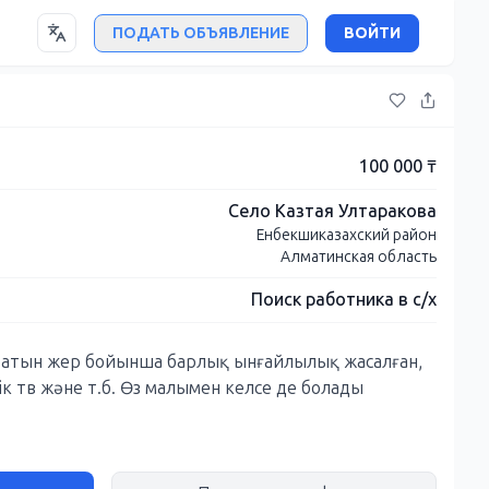
ПОДАТЬ ОБЪЯВЛЕНИЕ
ВОЙТИ
100 000 ₸
Село Казтая Ултаракова
Енбекшиказахский район
Алматинская область
Поиск работника в с/х
ұратын жер бойынша барлық ынғайлылық жасалған,
ік тв және т.б. Өз малымен келсе де болады