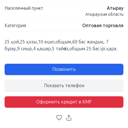
Населенный пункт
Атырау
Атырауская область
Категория
Оптовая торговля
25 қой,25 қозы,10 ешкі,общым,60 бас жандық. 7
бұзау,9 сиыр,4 қашар,5 тайөгіз,общым 25 бас ірі қара.
Позвонить
Показать телефон
Оформить кредит в KMF