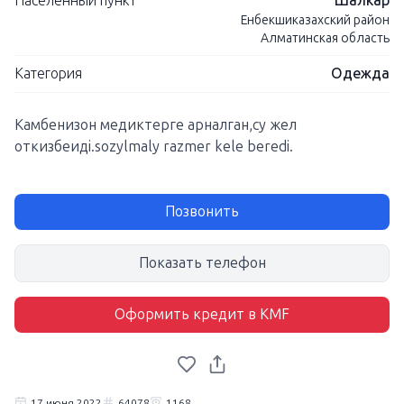
Населенный пункт
Шалкар
Енбекшиказахский район
Алматинская область
Категория
Одежда
Камбенизон медиктерге арналган,су жел
откизбеидi.sozylmaly razmer kele beredi.
Позвонить
Показать телефон
Оформить кредит в KMF
17 июня 2022
64078
1168