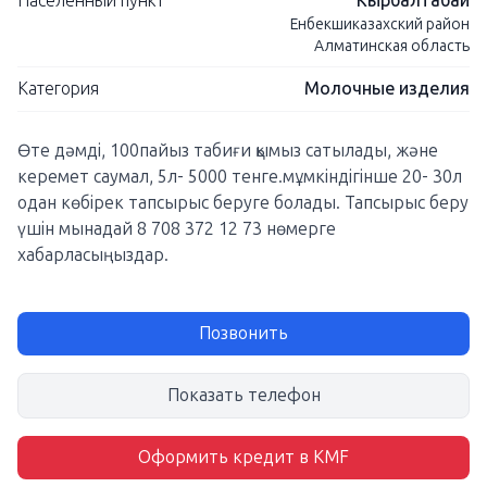
Населенный пункт
Кырбалтабай
Енбекшиказахский район
Алматинская область
Категория
Молочные изделия
Өте дәмді, 100пайыз табиғи қымыз сатылады, және
керемет саумал, 5л- 5000 тенге.мұмкіндігінше 20- 30л
одан көбірек тапсырыс беруге болады. Тапсырыс беру
үшін мынадай 8 708 372 12 73 нөмерге
хабарласыңыздар.
Позвонить
Показать телефон
Оформить кредит в KMF