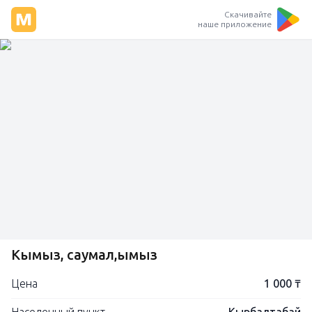
Скачивайте
наше приложение
Кымыз, саумал,қымыз
Цена
1 000 ₸