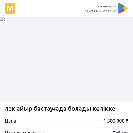
Скачивайте
наше приложение
Үлек айыр бастауғада болады көлікке
Цена
1 500 000 ₸