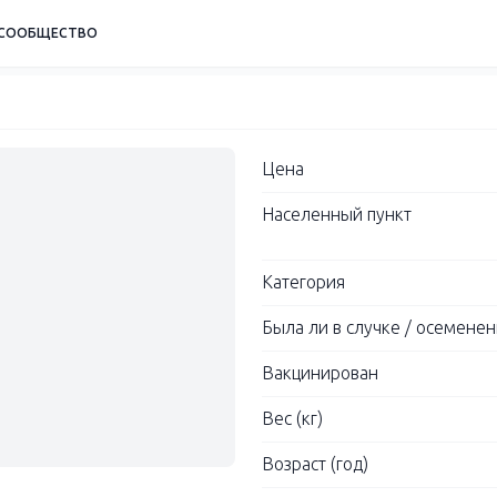
СООБЩЕСТВО
Цена
Населенный пункт
Категория
Была ли в случке / осемене
Вакцинирован
Вес (кг)
Возраст (год)