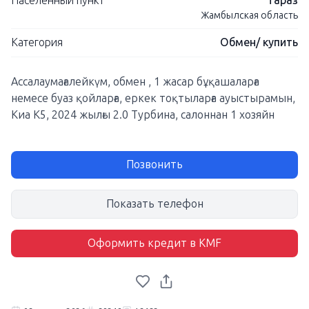
Населенный пункт
Тараз
Жамбылская область
Категория
Обмен/ купить
Ассалаумағалейкүм, обмен , 1 жасар бұқашаларға
немесе буаз қойларға, еркек тоқтыларға ауыстырамын,
Киа К5, 2024 жылғы 2.0 Турбина, салоннан 1 хозяйн
Позвонить
Показать телефон
Оформить кредит в KMF