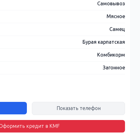
Самовывоз
Мясное
Самец
Бурая карпатская
Комбикорм
Загонное
Показать телефон
Оформить кредит в KMF