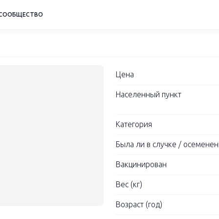
СООБЩЕСТВО
Цена
Населенный пункт
Категория
Была ли в случке / осемене
Вакцинирован
Вес (кг)
Возраст (год)