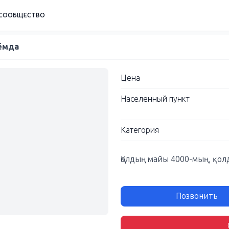
СООБЩЕСТВО
ьёмда
Цена
Населенный пункт
Категория
Қолдың майы 4000-мың, қо
Позвонить