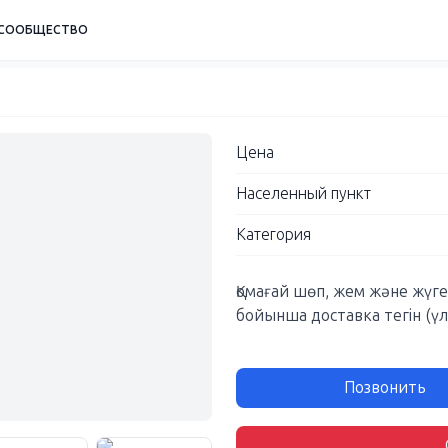
СООБЩЕСТВО
Цена
Населенный пункт
Категория
Қомағай шөп, жем және жүг
бойынша доставка тегін (үл
Позвонить