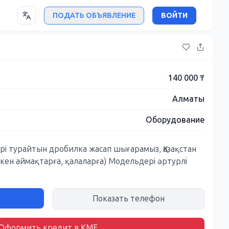
ПОДАТЬ ОБЪЯВЛЕНИЕ
ВОЙТИ
140 000 ₸
Алматы
Оборудование
ері турайтын дробилка жасап шығарамыз, Қазақстан
кен аймақтарға, қалаларға) Модельдері әртурлі
Показать телефон
Оформить кредит в KMF