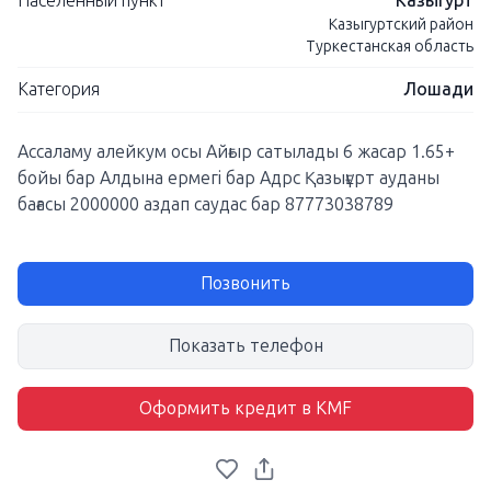
Населенный пункт
Казыгурт
Казыгуртский район
Туркестанская область
Категория
Лошади
Ассаламу алейкум осы Айғыр сатылады 6 жасар 1.65+
бойы бар Алдына ермегі бар Адрс Қазығұрт ауданы
бағасы 2000000 аздап саудас бар 87773038789
Позвонить
Показать телефон
Оформить кредит в KMF