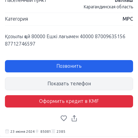
Населенный пункт
Балхаш
Карагандинская область
Категория
МРС
Қозылы қой 80000 Ешкі лағымен 40000 87009635156
87712746597
Позвонить
Показать телефон
Оформить кредит в KMF
23 июня 2024
85081
2385