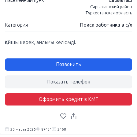
Населенный пункт
Сарыагаш
Сарыагашский район
Туркестанская область
Категория
Поиск работника в с/х
Қойшы керек, айлығы келісімді.
Позвонить
Показать телефон
Оформить кредит в KMF
30 марта 2025
87431
3468