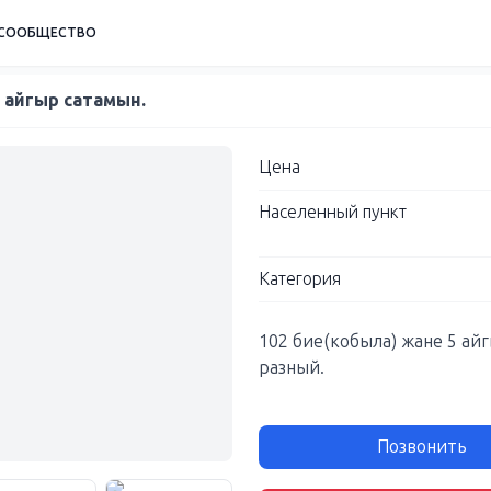
СООБЩЕСТВО
 айгыр сатамын.
Цена
Населенный пункт
Категория
102 бие(кобыла) жане 5 ай
разный.
Позвонить