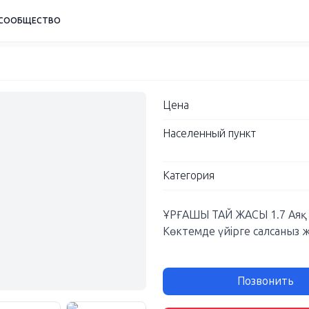
СООБЩЕСТВО
Цена
Населенный пункт
Категория
ҰРҒАШЫ ТАЙ ЖАСЫ 1.7 Аяқ қ
Көктемде үйірге салсаныз 
Позвонить