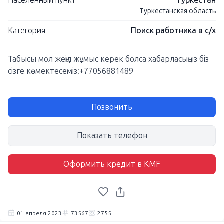
Населенный пункт
Туркестан
Туркестанская область
Категория
Поиск работника в с/х
Табысы мол жеңіл жұмыс керек болса хабарласыңыз біз
сізге көмектесеміз:+77056881489
Позвонить
Показать телефон
Оформить кредит в KMF
01 апреля 2023
73567
2755