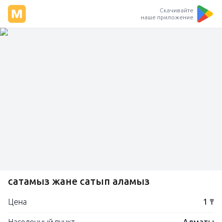
Скачивайте
наше приложение
сатамыз жане сатып аламыз
Цена
1 ₸