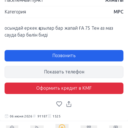
Населенный пункт
Алматы
Категория
МРС
осындай еркек қозылар бар жапай ҒА 75 Тен аз маз
сауда бар бөлін биді
Позвонить
Показать телефон
Оформить кредит в KMF
06 июня 2026
91187
1525