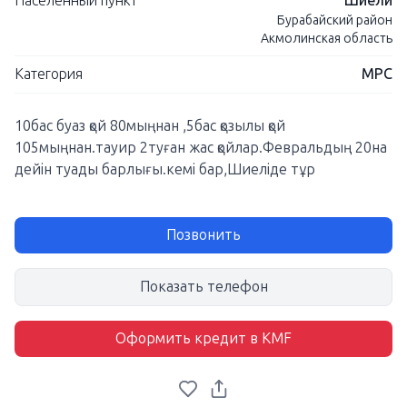
Населенный пункт
Шиели
Бурабайский район
Акмолинская область
Категория
МРС
10бас буаз қой 80мыңнан ,5бас қозылы қой
105мыңнан.тауир 2туған жас қойлар.Февральдың 20на
дейін туады барлығы.кемі бар,Шиеліде тұр
Позвонить
Показать телефон
Оформить кредит в KMF