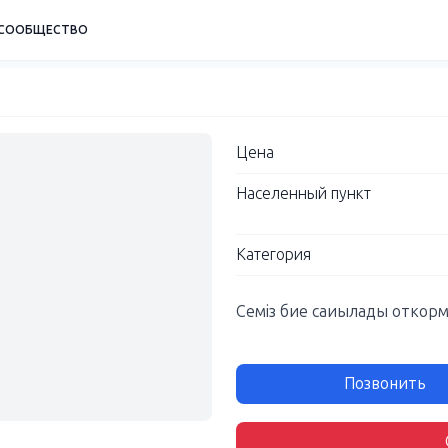
СООБЩЕСТВО
Цена
Населенный пункт
Категория
Семіз бие саиылады откорм
Позвонить