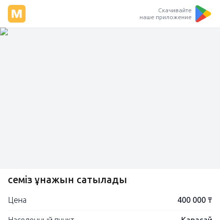
Скачивайте
наше приложение
семіз құнажын сатылады
Цена
400 000 ₸