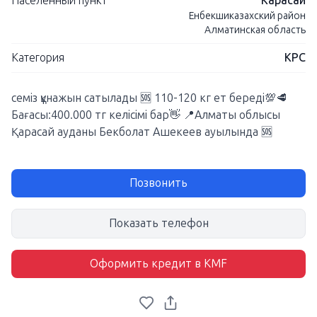
Населенный пункт
Карасай
Енбекшиказахский район
Алматинская область
Категория
КРС
семіз құнажын сатылады 🆘 110-120 кг ет береді💯🥩
Бағасы:400.000 тг келісімі бар👋 📍Алматы облысы
Қарасай ауданы Бекболат Ашекеев ауылында 🆘
Позвонить
Показать телефон
Оформить кредит в KMF