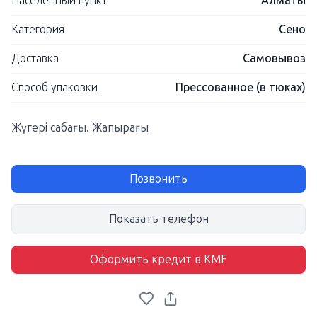
Населенный пункт
Алматы
Категория
Сено
Доставка
Самовывоз
Способ упаковки
Прессованное (в тюках)
Жүгері сабағы. Жапырағы
Позвонить
Показать телефон
Оформить кредит в KMF