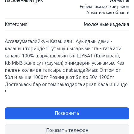
Населенный пункт
Алмалы
Енбекшиказахский район
Алматинская область
Категория
Молочные изделия
Ассалаумагалейкум Казак ели ! Ауылдын дами -
каланын торинде ! Тутынушыларымызга - таза ари
сапалы 100% шаруашылыктын ШУБАТ (Кымыран),
КЫМЫЗ жане сут (саумал) онимдерин усынамыз. Кез
келген колемде тапсырыс кабылдаймыз: Оптом от
50л и выше 1000тг Розница от 5л до 50л 1200тг
Доставкасы бар оптом заказдарга арнап Кала ишинде
!
Позвонить
Показать телефон