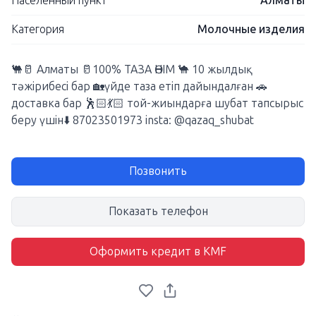
Населенный пункт
Алматы
Категория
Молочные изделия
🐫🥛 Алматы 🥛100% ТАЗА ӨНІМ 🐪 10 жылдық
тәжірибесі бар 🏡үйде таза етіп дайындалған 🚗
доставка бар 🕺🏻💃🏻 той-жиындарға шубат тапсырыс
беру үшін⬇️ 87023501973 insta: @qazaq_shubat
Позвонить
Показать телефон
Оформить кредит в KMF