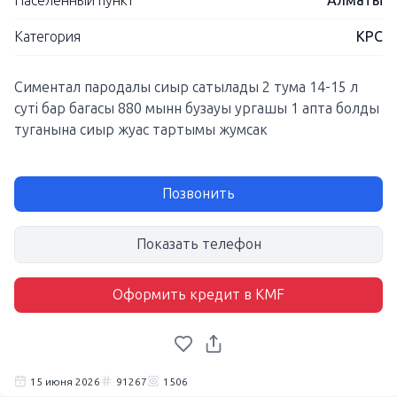
Населенный пункт
Алматы
Категория
КРС
Симентал пародалы сиыр сатылады 2 тума 14-15 л
суті бар багасы 880 мынн бузауы ургашы 1 апта болды
туганына сиыр жуас тартымы жумсак
Позвонить
Показать телефон
Оформить кредит в KMF
15 июня 2026
91267
1506