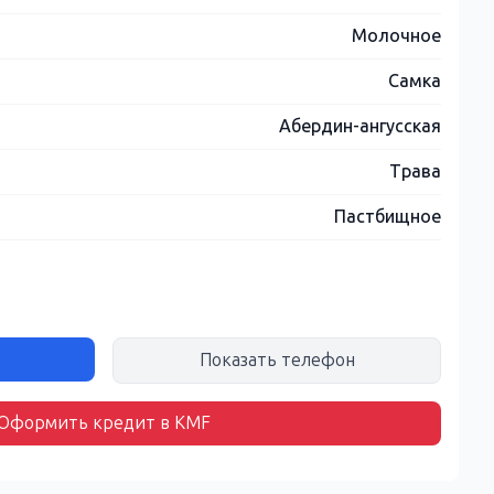
Молочное
Самка
Абердин-ангусская
Трава
Пастбищное
Показать телефон
Оформить кредит в KMF