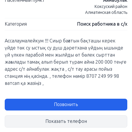
Населенный пункт
Айнабулак
Коксуский район
Алматинская область
Категория
Поиск работника в с/х
Ассалаумалейкум !!! Сиыр бағатын бақташы керек
үйде төк су ыстық су дүш дәретхана үйдың ышынде
үй үлкен парабой мен жылйды өт бөлек сырттан
жағылады тамақ алып берып түрам айна 200 000 теңге
адрес с/т айнабулак жақта , с/т тау арасы пойыз
станция нің қасінда. , телефон нөмір 8707 249 99 98
ватсап қа жазіңіз ,
Позвонить
Показать телефон