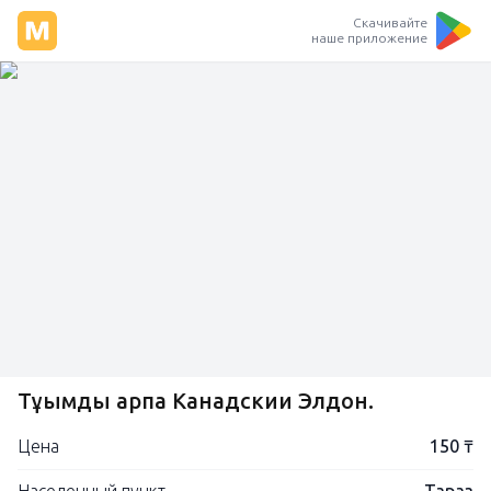
Скачивайте
наше приложение
Тұқымдық арпа Канадскии Элдон.
Цена
150 ₸