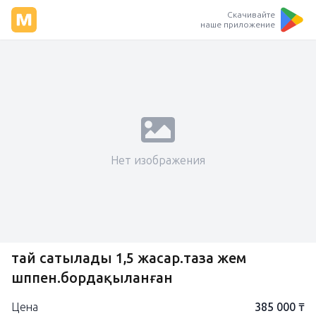
Скачивайте
наше приложение
Нет изображения
тай сатылады 1,5 жасар.таза жем
шөппен.бордақыланған
Цена
385 000 ₸