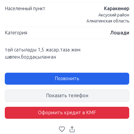
Населенный пункт
Каракемер
Аксуский район
Алматинская область
Категория
Лошади
тай сатылады 1,5 жасар.таза жем
шөппен.бордақыланған
Позвонить
Показать телефон
Оформить кредит в KMF