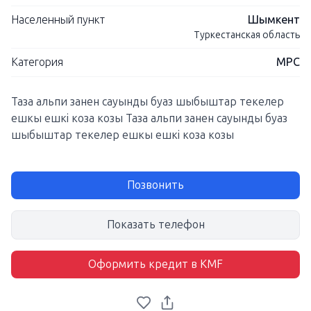
Населенный пункт
Шымкент
Туркестанская область
Категория
МРС
Таза альпи занен сауынды буаз шыбыштар текелер
ешкы ешкі коза козы Таза альпи занен сауынды буаз
шыбыштар текелер ешкы ешкі коза козы
Позвонить
Показать телефон
Оформить кредит в KMF