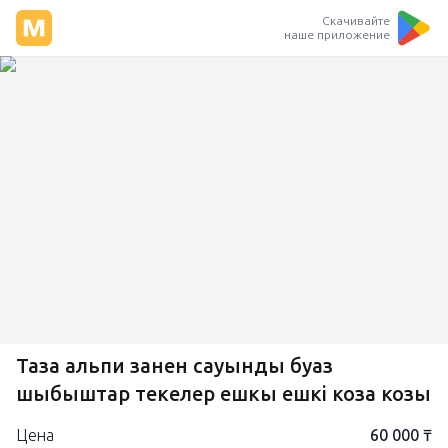
Скачивайте
наше приложение
Таза альпи занен сауынды буаз
шыбыштар текелер ешкы ешкі коза козы
Цена
60 000 ₸