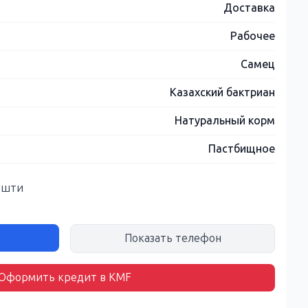
Доставка
Рабочее
Самец
Казахский бактриан
Натуральный корм
Пастбищное
кешти
Показать телефон
Оформить кредит в KMF