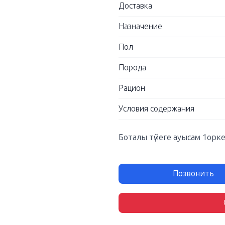
Доставка
Назначение
Пол
Порода
Рацион
Условия содержания
Боталы түйеге ауысам 1ор
Позвонить