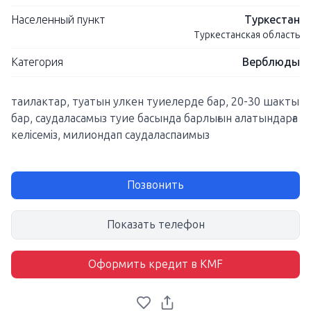
Населенный пункт
Туркестан
Туркестанская область
Категория
Верблюды
таилактар, туатын улкен туиелерде бар, 20-30 шакты
бар, саудаласамыз туие басында барлығын алатындарға
келісеміз, милиондап саудаласпаимыз
Позвонить
Показать телефон
Оформить кредит в KMF