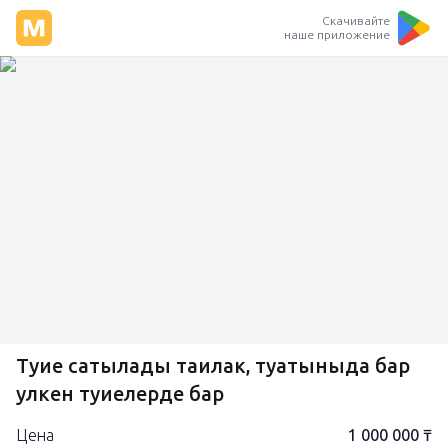
Скачивайте
наше приложение
Туие сатылады таилак, туатыныда бар
улкен туиелерде бар
Цена
1 000 000 ₸