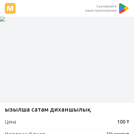
Скачивайте
наше приложение
Қызылша сатам диханшылық
Цена
100 ₸