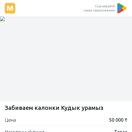
Скачивайте
наше приложение
Забиваем калонки Кудык урамыз
Цена
50 000 ₸