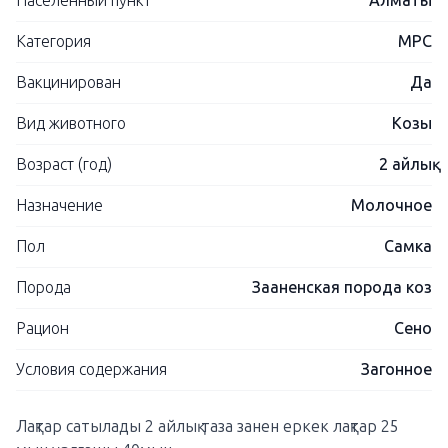
Населенный пункт
Алматы
Категория
МРС
Вакцинирован
Да
Вид животного
Козы
Возраст (год)
2 айлық
Назначение
Молочное
Пол
Самка
Порода
Зааненская порода коз
Рацион
Сено
Условия содержания
Загонное
Лақтар сатылады 2 айлық таза занен еркек лақтар 25