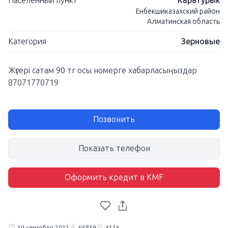
Населенный пункт
Каратурык
Енбекшиказахский район
Алматинская область
Категория
Зерновые
Жүгері сатам 90 тг осы номерге хабарласыңыздар
87071770719
Позвонить
Показать телефон
Оформить кредит в KMF
10 сентября 2022
66859
4116