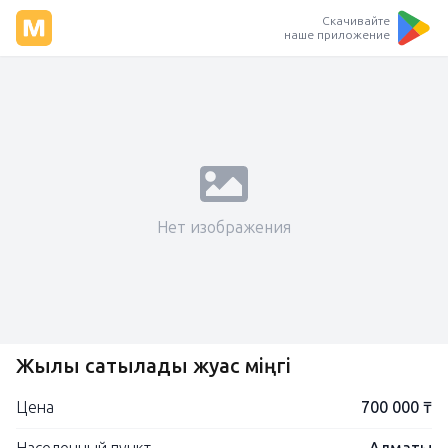
Скачивайте
наше приложение
Нет изображения
Жылқы сатылады жуас міңгі
Цена
700 000 ₸