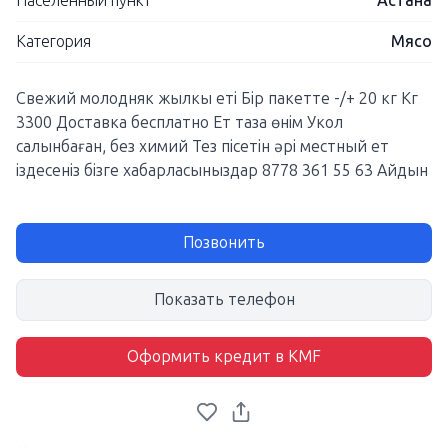
Населенный пункт
Астана
Категория
Мясо
Свежий молодняк жылкы еті Бір пакетте -/+ 20 кг Кг
3300 Доставка бесплатно Ет таза өнім Укол
салынбаған, без химий Тез пісетін әрі местный ет
іздесеніз бізге хабарласыныздар 8778 361 55 63 Айдын
Позвонить
Показать телефон
Оформить кредит в KMF