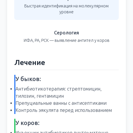
Быстрая идентификация на молекулярном
уровне
Серология
ИФА, РА, РСК — выявление антител у коров
Лечение
У быков:
Антибиотикотерапия: стрептомицин,
тилозин, гентамицин
Препуциальные ванны с антисептиками
Контроль эякулята перед использованием
У коров:
Инъекции антибиотиков внутрьматочно