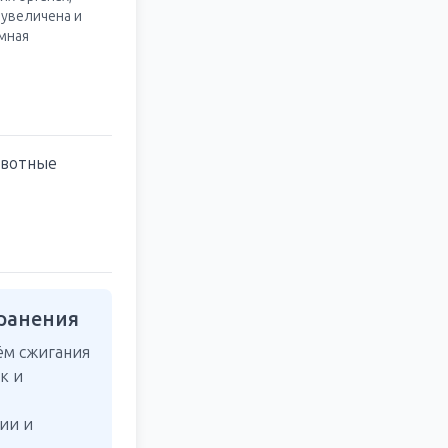
 увеличена и
мная
ивотные
ранения
ём сжигания
к и
ии и