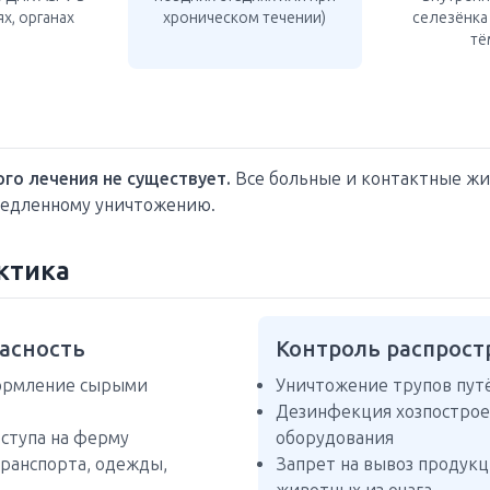
ях, органах
хроническом течении)
селезёнка
тё
го лечения не существует.
Все больные и контактные ж
едленному уничтожению.
ктика
асность
Контроль распрост
кормление сырыми
Уничтожение трупов пут
Дезинфекция хозпострое
ступа на ферму
оборудования
ранспорта, одежды,
Запрет на вывоз продукц