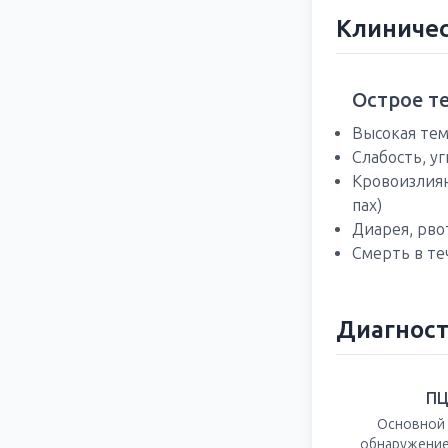
Клиничес
Острое т
Высокая тем
Слабость, у
Кровоизлиян
пах)
Диарея, рво
Смерть в те
Диагнос
П
Основной
обнаружение