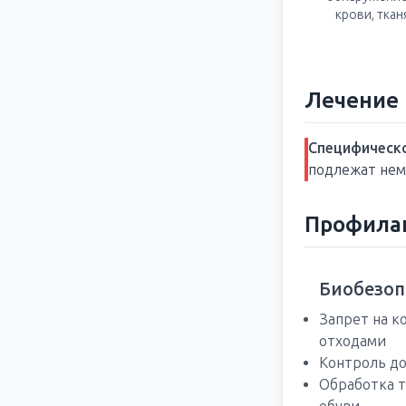
крови, ткан
Лечение
Специфическо
подлежат нем
Профила
Биобезоп
Запрет на 
отходами
Контроль до
Обработка т