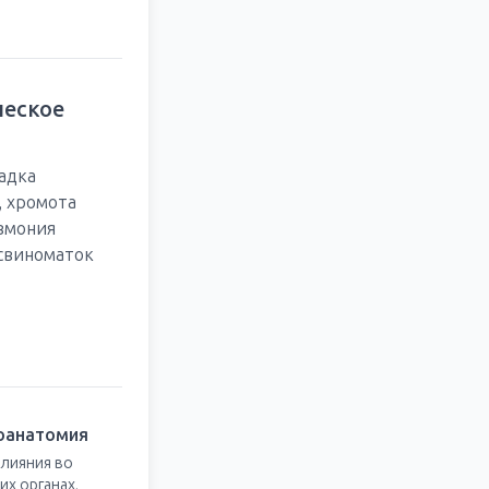
ческое
адка
, хромота
евмония
свиноматок
оанатомия
лияния во
их органах,