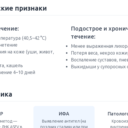
кие признаки
ечение:
Подострое и хрони
течение:
пература (40,5–42 °C)
гнетение
Менее выраженная лихор
ия на коже (уши, живот,
Потеря веса, некроз кожи
Воспаление суставов, пн
та, кашель
Выкидыши у супоросных 
чение 4–10 дней
тика
ЦР
ИФА
Патолог
 метод —
Выявление антител (на
Кровоиз
 ДНК ASFV в
поздних стадиях или при
внутренн