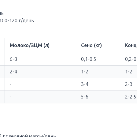
нь
100-120 г/день
Молоко/ЗЦМ (л)
Сено (кг)
Конц
6-8
0,1-0,5
0,2-0
2-4
1-2
1-2
-
3-4
2-3
-
5-6
2-2,5
 кг зеленой массы/день