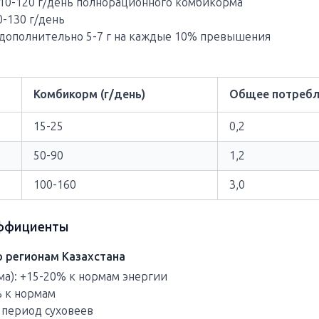
10-120 г/день полнорационного комбикорма
0-130 г/день
 дополнительно 5-7 г на каждые 10% превышения
Комбикорм (г/день)
Общее потребле
15-25
0,2
50-90
1,2
100-160
3,0
эффициенты
 регионам Казахстана
ма): +15-20% к нормам энергии
% к нормам
 период суховеев