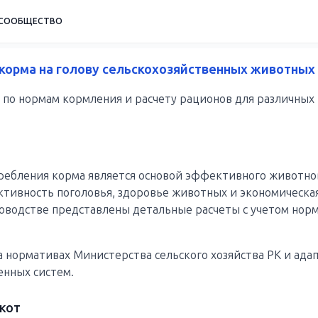
СООБЩЕСТВО
корма на голову сельскохозяйственных животных 
по нормам кормления и расчету рационов для различных
ребления корма является основой эффективного животнов
уктивность поголовья, здоровье животных и экономическ
ководстве представлены детальные расчеты с учетом нор
а нормативах Министерства сельского хозяйства РК и ада
енных систем.
скот