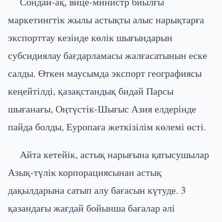
Сондай-ақ, вице-министр биылғы
маркетингтік жылы астықты алыс нарықтарға
экспорттау кезінде көлік шығындарын
субсидиялау бағдарламасы жалғасатынын еске
салды. Өткен маусымда экспорт географиясы
кеңейтілді, қазақстандық бидай Парсы
шығанағы, Оңтүстік-Шығыс Азия елдерінде
пайда болды, Еуропаға жеткізілім көлемі өсті.
Айта кетейік, астық нарығына қатысушылар
Азық-түлік корпорациясынан астық
дақылдарына сатып алу бағасын күтуде. 3
қазандағы жағдай бойынша бағалар әлі