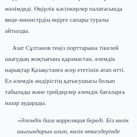
мәлімдеді. Өңірлік кәсіпкерлер палатасында
вице-министрдің өңірге сапары туралы
айтылды.
Азат Сұлтанов теңіз порттарына тікелей
шығудың жоқтығына қарамастан, әлемдік
нарықтар Қазақстанға әсер ететінін атап өтті.
Ел әлемдік өндірістің қатысушысы болып
табылады және трейдерлер әлемдік бағаларға
назар аударады.
«Әлемдік баға корреляция береді. Біз көлік
шығындарын алып, көлік өткелдерінде