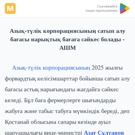
Скачивайте
наше приложение
Азық-түлік корпорациясының сатып алу
бағасы нарықтық бағаға сәйкес болады -
АШМ
Азық-түлік корпорациясының
2025 жылғы
форвардтық келісімшарттар бойынша сатып алу
бағасы астық нарығындағы жағдайға сәйкес
келеді. Бұл баға фермерлерге шығындарды
жабуға және табыс табуға мүмкіндік береді, деп
Қостанай облысына сапары кезінде ауыл
Азат Сұлтанов
шаруашылығы вице-министрі