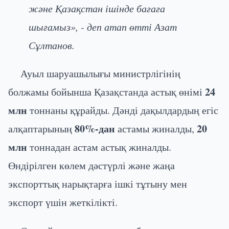
және Қазақстан ішінде бағаға
шығамыз», - деп атап өтті Азат
Сұлтанов.
Ауыл шаруашылығы министрлігінің
24
болжамы бойынша Қазақстанда астық өнімі
млн
тоннаны құрайды. Дәнді дақылдардың егіс
80%-дан
20
алқаптарының
астамы жиналды,
млн
тоннадан астам астық жиналды.
Өндірілген көлем дәстүрлі және жаңа
экспорттық нарықтарға ішкі тұтыну мен
экспорт үшін жеткілікті.