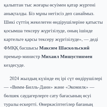
қалыптан тыс жоғары өсуімен қатар жүргені
анықталды. Біз мұны негізсіз деп санаймыз.
Шикі сүттің жекелеген өндірушілеріне қатысты
қосымша тексеру жүргізілуде, оның ішінде
картельге қарсы тексеру жүргізілуде», — деді
Максим Шаскольский
ФМҚҚ басшысы
Михаил Мишустинмен
премьер-министр
кездесуде.
2024 жылдың күзінде ең ірі сүт өндірушілері
— «Вимм-Билль-Данн» және «Экомилк» —
бөлшек саудагерлерге сату бағасының өсуі
туралы ескертті. Өнеркәсіптегілер бағаның