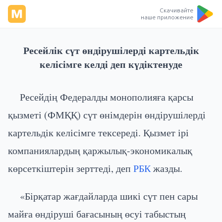
Скачивайте
наше приложение
Ресейлік сүт өндірушілерді картельдік
келісімге келді деп күдіктенуде
Ресейдің Федералды монополияға қарсы
қызметі (ФМҚҚ) сүт өнімдерін өндірушілерді
картельдік келісімге тексереді. Қызмет ірі
компаниялардың қаржылық-экономикалық
көрсеткіштерін зерттеді, деп
РБК
жазды.
«Бірқатар жағдайларда шикі сүт пен сары
майға өндіруші бағасының өсуі табыстың