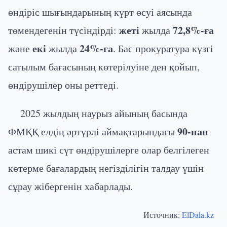
өндіріс шығындарының күрт өсуі аясында
жеті
72,8%-ға
төмендегенін түсіндірді:
жылда
екі
24%-ға
және
жылда
. Бас прокуратура күзгі
сатылым бағасының көтерілуіне ден қойып,
өндірушілер оны реттеді.
2025 жылдың наурыз айының басында
90-нан
ФМҚҚ елдің әртүрлі аймақтарындағы
астам шикі сүт өндірушілерге олар белгілеген
көтерме бағалардың негізділігін талдау үшін
сұрау жібергенін хабарлады.
Источник:
ElDala.kz