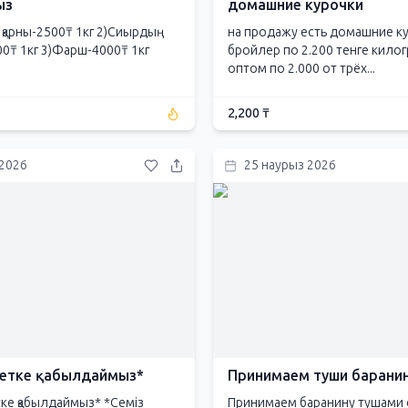
ыз
домашние курочки
қарны-2500₸ 1кг 2)Сиырдың
на продажу есть домашние к
000₸ 1кг 3)Фарш-4000₸ 1кг
бройлер по 2.200 тенге кило
оптом по 2.000 от трёх...
2,200 ₸
 2026
25 наурыз 2026
 етке қабылдаймыз*
Принимаем туши барани
етке қабылдаймыз* *Семіз
Принимаем баранину тушами о