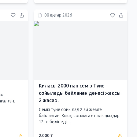
08 қаңтар 2026
Киласы 2000 нан семіз Түие
сойылады байланған денесі жақсы
мал
2 жасар.
ағалған.
Семіз түие сойылад 2 ай жемге
байланған. Қысқы соғымға ет алыңыздар
12 ге бөлінеді,....
2,000 ₸