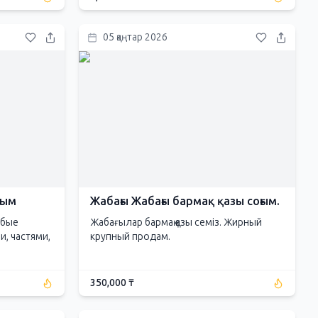
05 қаңтар 2026
гым
Жабағы Жабағы бармақ қазы соғым.
юбые
Жабағылар бармақ қазы семіз. Жирный
и, частями,
крупный продам.
350,000 ₸