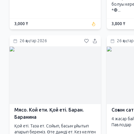
болуы керек
*🛑...
3,000 ₸
3,800 ₸
26 қаңтар 2026
26 қаңта
Мясо. Кой ети. Қой еті. Баран.
Соғым са
Баранина
4 жасар бай
Павлодар
Қой еті. Таза ет. Сойып, басын ұйытып
апарып береміз. Өте дәмді ет. Кез келген