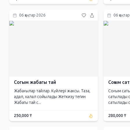
06 қаңтар 2026
06 қаңта
Согым жабагы тай
Соғым са
Жабағылар тайлар. Күйлері жаксы. Таза,
Соғым сат
адал, халал сойылады Жеткизу тегин
сатылады с
Жабагы тай с...
сатылады со
250,000 ₸
280,000 ₸