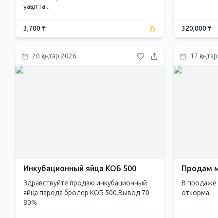
уақытта...
3,700 ₸
320,000 ₸
20 қаңтар 2026
17 қаңта
Инкубационный яйца КОБ 500
Продам м
Здравствуйте продаю инкубационный
В продаже 
яйца парода бролер КОБ 500.Вывод 70-
откорма
80%