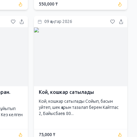
550,000 ₸
09 қаңтар 2026
аран.
Кой, кошкар сатылады
Кой, кошкар сатылады Сойып, басын
уйтеп, шек қарын тазалап берем Кайтпас
н ұйытып
2, Байысбаев 80...
 Кез келген
75,000 ₸