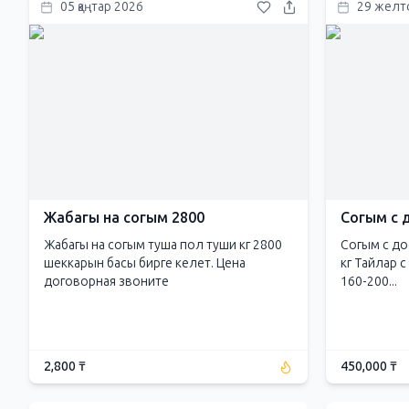
05 қаңтар 2026
29 желто
Жабагы на согым 2800
Согым с 
Жабагы на согым туша пол туши кг 2800
Согым с до
шеккарын басы бирге келет. Цена
кг Тайлар 
договорная звоните
160-200...
2,800 ₸
450,000 ₸