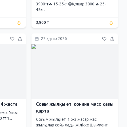
3900тг🔥 15-25кг 🔵Қошқар 3800 🔥 25-
45кг...
3,900 ₸
22 қаңтар 2026
 4 жаста
Соғым жылқы еті конина мясо қазы
қарта
еміз. Укол
тг 1...
Соғым жылқы еті 1.5-2 жасар жас
жылқылар сойылады жілікке Шымкент