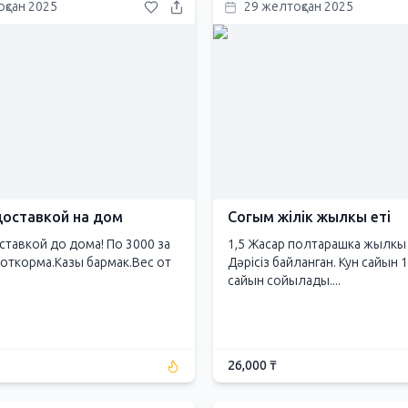
қсан 2025
29 желтоқсан 2025
доставкой на дом
Согым жілік жылкы еті
ставкой до дома! По 3000 за
1,5 Жасар полтарашка жылкы е
с откорма.Казы бармак.Вес от
Дәрісіз байланган. Кун сайын 
сайын сойылады....
26,000 ₸