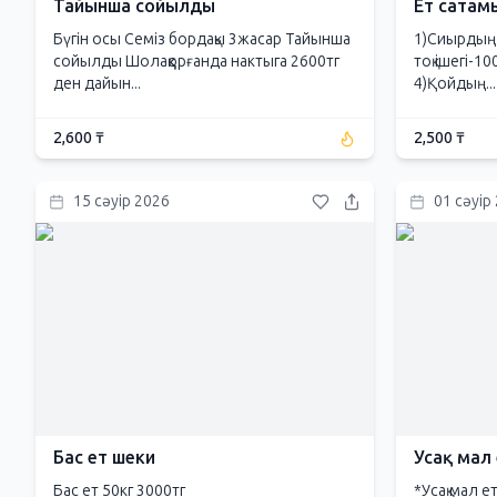
Тайынша сойылды
Ет сатам
Бүгін осы Семіз бордақы 3жасар Тайынша
1)Сиырдың 
сойылды Шолаққорғанда нактыга 2600тг
тоқ ішегі-1
ден дайын...
4)Қойдың...
2,600 ₸
2,500 ₸
15 сәуір 2026
01 сәуір
Бас ет шеки
Усақ мал
Бас ет 50кг 3000тг
*Усақ мал 