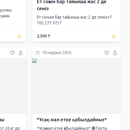
Ет соғым бар тайынша жас 2 де
семіз
урочки
грамм
Ет соғым бар тайынша жас 2 де семіз+7
702 277 3727
2,500 ₸
19 наурыз 2026
ны
*Ұсақ мал етке қабылдаймыз*
т 20 кг до
*Ұсақ мал етке қабылдаймыз* 🔵Токты