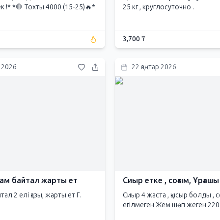
 !* *🛑 Тохты 4000 (15-25)🔥*
25 кг , круглосуточно .
3,700 ₸
р 2026
22 қаңтар 2026
там байтал жарты ет
Сиыр етке , соғым, Ұрғашы
тал 2 елі қазы, жарты ет Г.
Сиыр 4 жаста , қысыр болды , с
егілмеген Жем шөп жеген 2200 