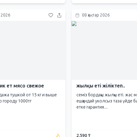
р 2026
08 қаңтар 2026
иик ет мясо свежое
жылқы еті жіліктеп..
дажа тушкой от 15 кг и выше
семіз бордақы жылқы еті. жас 
о городу 1000тг
ешқандай уколсыз таза үйде б
етке гарантия....
2,590 ₸