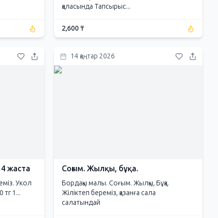
қаласында Тапсырыс...
2,600 ₸
14 қаңтар 2026
 4 жаста
Соғым. Жылқы, бұқа.
еміз. Укол
Бордақы малы. Соғым. Жылқы, Бұқа.
тг 1...
Жіліктеп береміз, қазанға сала
салатындай