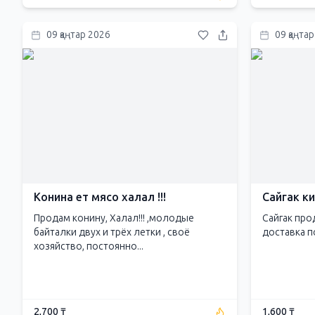
09 қаңтар 2026
09 қаңта
Конина ет мясо халал !!!
Сайгак к
Продам конину, Халал!!! ,молодые
Сайгак про
байталки двух и трёх летки , своё
доставка п
хозяйство, постоянно...
2,700 ₸
1,600 ₸