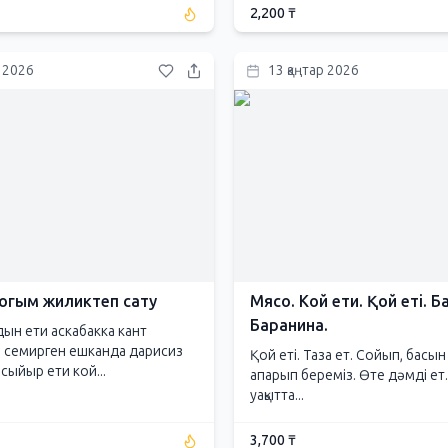
2,200 ₸
р 2026
13 қаңтар 2026
согым жиликтеп сату
Мясо. Кой ети. Қой еті. Б
Баранина.
ын ети аскабакка кант
 семирген ешканда дарисиз
Қой еті. Таза ет. Сойып, басы
сыйыр ети кой...
апарып береміз. Өте дәмді ет.
уақытта...
3,700 ₸