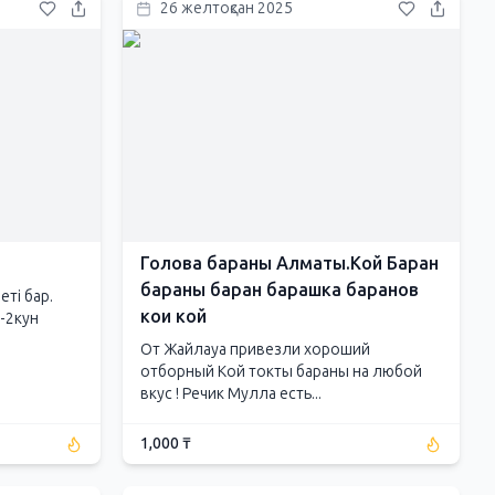
26 желтоқсан 2025
Голова бараны Алматы.Кой Баран
бараны баран барашка баранов
ті бар.
кои кой
1-2кун
От Жайлауа привезли хороший
отборный Кой токты бараны на любой
вкус ! Речик Мулла есть...
1,000 ₸