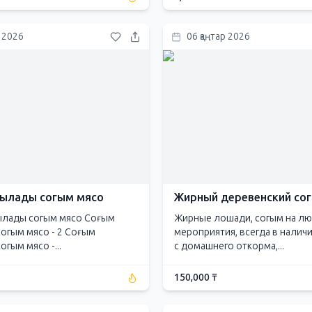
р 2026
06 қаңтар 2026
тылады согым мясо
Жирный деревенский со
ылады согым мясо Соғым
Жирные лошади, согым на л
огым мясо - 2 Соғым
мероприятия, всегда в наличи
гым мясо -...
с домашнего откорма,...
150,000 ₸