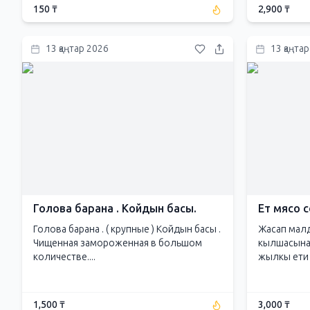
150 ₸
2,900 ₸
13 қаңтар 2026
13 қаңта
Голова барана . Койдын басы.
Ет мясо 
Голова барана . ( крупные ) Койдын басы .
Жасап малд
Чищенная замороженная в большом
кылшасына
количестве....
жылкы ети 
1,500 ₸
3,000 ₸