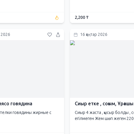
2,200 ₸
р 2026
16 қаңтар 2026
ясо говядина
Сиыр етке , соғым, Ұрғашы
телки говядины жирные с
Сиыр 4 жаста , қысыр болды , с
егілмеген Жем шөп жеген 2200 