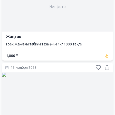
Нет фото
Жаңғақ
Грек Жаңғағы табиғи таза өнім 1кг 1000 теңге
1,000 ₸
13 ноября 2023