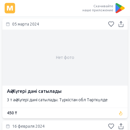
Скачивайте
наше приложение
05 марта 2024
Нет фото
Ақ Жүгері дәні сатылады
3 т ақ Жүгері дәні сатылады. Түркістан обл Төрткүлде
450 ₸
16 февраля 2024