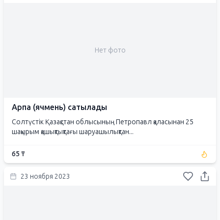
Нет фото
Арпа (ячмень) сатылады
Солтүстік Қазақстан облысының Петропавл қаласынан 25
шақырым қашықтықтағы шаруашылықтан...
65 ₸
23 ноября 2023