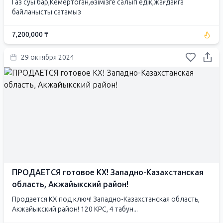
Газ суы бар,Кемертоган,өзімізге салып едік,жағдайга
байланысты сатамыз
7,200,000 ₸
29 октября 2024
ПРОДАЕТСЯ готовое КХ! Западно-Казахстанская
область, Акжайыкский район!
Продается КХ под ключ! Западно-Казахстанская область,
Акжайыкский район! 120 КРС, 4 табун...