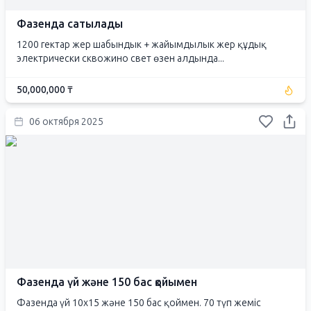
Фазенда сатылады
1200 гектар жер шабындык + жайымдылык жер құдық
электрически сквожино свет өзен алдында...
50,000,000 ₸
06 октября 2025
Фазенда үй және 150 бас қойымен
Фазенда үй 10х15 және 150 бас қоймен. 70 түп жеміс