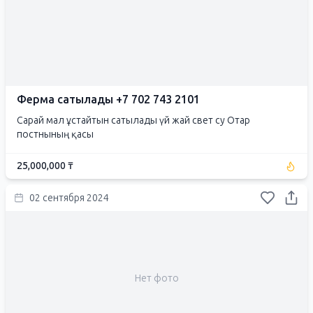
Ферма сатылады +7 702 743 2101
Сарай мал ұстайтын сатылады үй жай свет су Отар
постнының қасы
25,000,000 ₸
02 сентября 2024
Нет фото