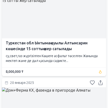
Туркестан обл Ынтымақ ауылы Алтынсарин
көшесінде 15 соттық жер сатылады
су,свет,газ жүргізілген Көшеге асфальт төселген Жанында
мектеп және де дәл қасында садикте...
8,000,000 ₸
20 января 2025