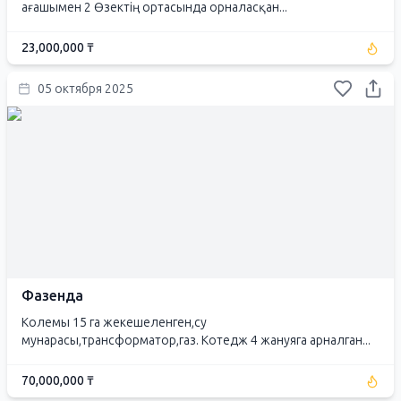
ағашымен 2 Өзектің ортасында орналасқан...
23,000,000 ₸
05 октября 2025
Фазенда
Колемы 15 га жекешеленген,су
мунарасы,трансформатор,газ. Котедж 4 жануяга арналган...
70,000,000 ₸