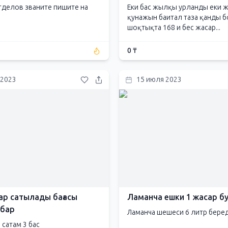
тделов званите пишите на
Еки бас жылқы урланды еки 
қунажын баитал таза қанды 
шоқтықта 168 и бес жасар...
0 ₸
 2023
15 июля 2023
ар сатылады бағасы
Ламанча ешки 1 жасар б
 бар
Ламанча шешеси 6 литр бере
 сатам 3 бас