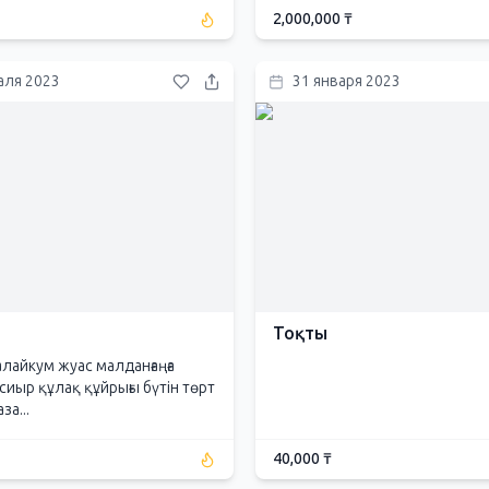
2,000,000 ₸
аля 2023
31 января 2023
Тоқты
алайкум жуас малданғаңға
сиыр құлақ құйрығы бүтін төрт
за...
40,000 ₸