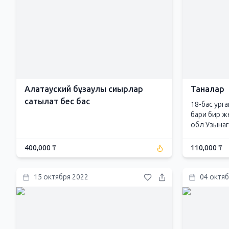
Алатауский бұзаулы сиырлар
Таналар
сатылат бес бас
18-бас ург
бари бир ж
обл Узынага
400,000 ₸
110,000 ₸
15 октября 2022
04 октя