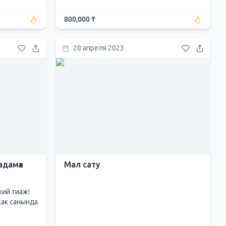
800,000 ₸
28 апреля 2023
адамға
Мал сату
кий тиаж!
жак санында