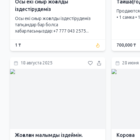
Осы екі сиыр жоғалды
Тайша(го
іздестірудеміз
Продаются 
• 1 самка •
Осы екі сиыр жоғалды іздестірудеміз
тапқандар бар болса
хабарласыңыздар:+7 777 043 2575...
1 ₸
700,000 ₸
18 августа 2025
28 июня
Жоғалған малымды іздеймін.
Корова