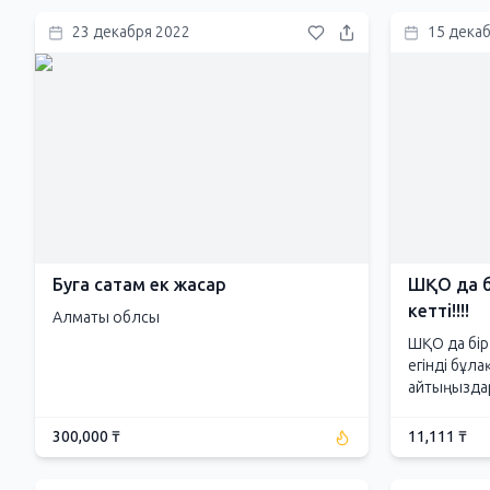
23 декабря 2022
15 дека
Буга сатам ек жасар
ШҚО да б
кетті!!!!
Алматы облсы
ШҚО да бір 
егінді бұл
айтыңыздар
300,000 ₸
11,111 ₸