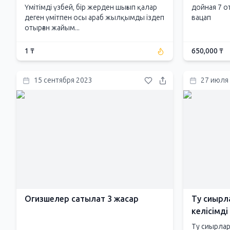
Үмітімді үзбей, бір жерден шығып қалар
дойная 7 о
деген үмітпен осы араб жылқымды іздеп
вацап
отырған жайым...
1 ₸
650,000 ₸
15 сентября 2023
27 июля
Огизшелер сатылат 3 жасар
Ту сиырл
келісімді
Ту сиырлар