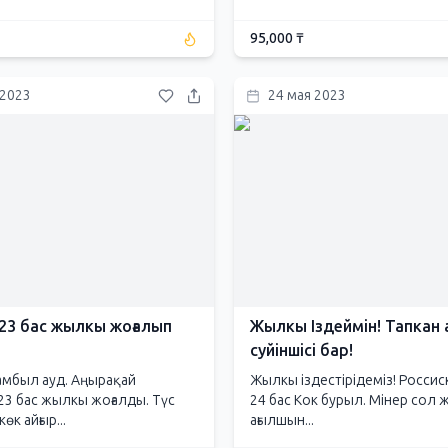
95,000 ₸
 2023
24 мая 2023
 23 бас жылкы жоғалып
Жылкы Іздеймін! Тапкан 
суйіншісі бар!
амбыл ауд. Аңырақай
Жылкы іздестірідеміз! Россис
23 бас жылкы жоғалды. Түс
24 бас Кок бурыл. Мінер сол 
өк айғыр...
ағылшын...