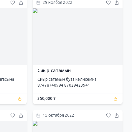
29 ноября 2022
Сиыр сатамын
агасына
Сиыр сатамын буаз келисемиз
87478740994 87029423941
350,000 ₸
15 октября 2022