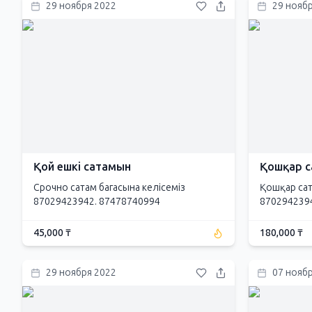
29 ноября 2022
29 нояб
Қой ешкі сатамын
Қошқар с
Срочно сатам багасына келісеміз
Қошқар са
87029423942. 87478740994
870294239
45,000 ₸
180,000 ₸
29 ноября 2022
07 нояб