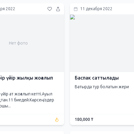
бря 2022
11 декабря 2022
Нет фото
ір үйір жылқы жоғалып
Баспак саттылады
Батырда тур болатын жери
үйір ат жоғалып кетті.Ауыл
ақтан.11 биедей.Көрсеңіздер
шы...
180,000 ₸