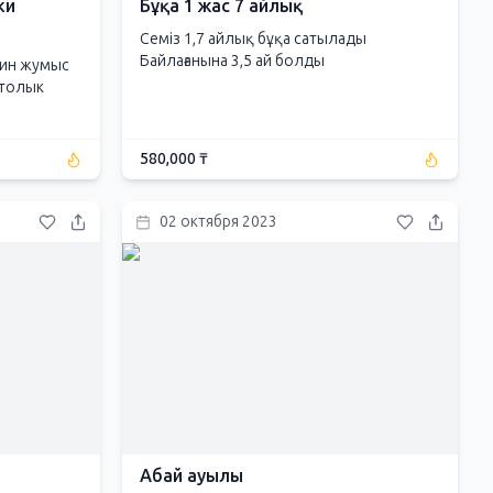
ки
Бұқа 1 жас 7 айлық
Семіз 1,7 айлық бұқа сатылады
Байлағанына 3,5 ай болды
шин жумыс
 толык
580,000 ₸
02 октября 2023
Абай ауылы