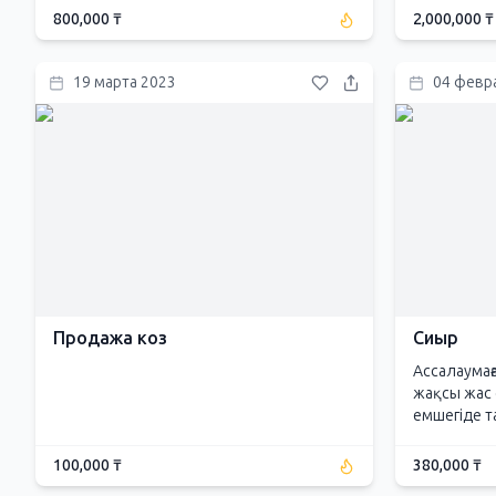
800,000 ₸
2,000,000 ₸
19 марта 2023
04 февр
Продажа коз
Сиыр
Ассалаумағ
жақсы жас 
емшегіде та
100,000 ₸
380,000 ₸