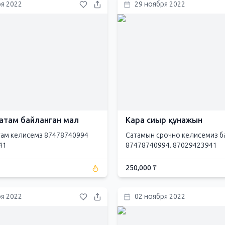
ря 2022
29 ноября 2022
атам байланган мал
Кара сиыр құнажын
там келисемз 87478740994
Сатамын срочно келисемиз б
41
87478740994. 87029423941
250,000 ₸
ря 2022
02 ноября 2022