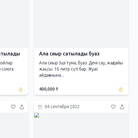
сатылады
Ала сиыр сатылады буаз
 Койлар
Ала сиыр 3ші тума, буаз. Дені сау, жағдайы
 союга
жақсы. 10 литр сүті бар. Жуас
айдағанына...
400,000 ₸
04 сентября 2022