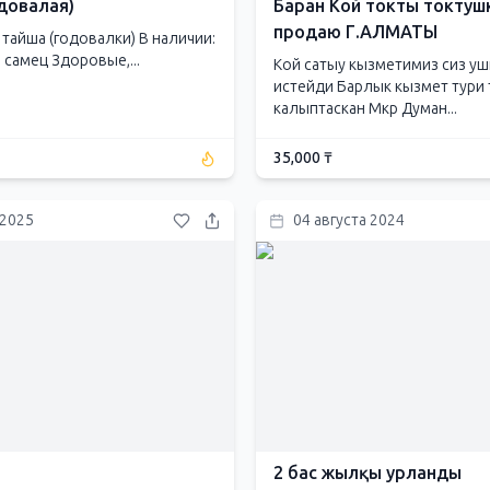
довалая)
Баран Кой токты токтуш
продаю Г.АЛМАТЫ
тайша (годовалки) В наличии:
 1 самец Здоровые,...
Кой сатыу кызметимиз сиз у
истейди Барлык кызмет тури
калыптаскан Мкр Думан...
35,000 ₸
 2025
04 августа 2024
2 бас жылқы урланды