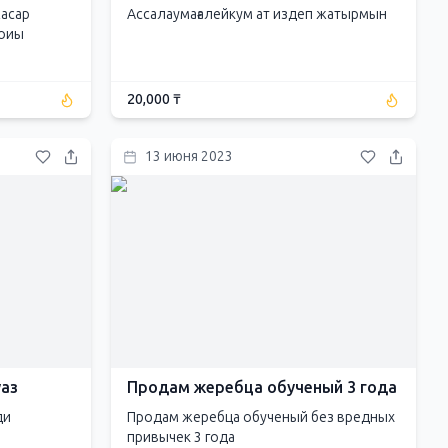
жасар
Ассалаумағалейкум ат издеп жатырмын
боиы
20,000 ₸
13 июня 2023
уаз
Продам жеребца обученый 3 года
ди
Продам жеребца обученый без вредных
привычек 3 года