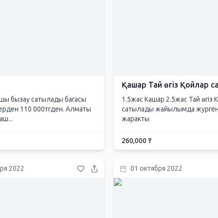
Қашар Тай өгіз Қойлар 
ашы бызау сатылады багасы
1.5жас Кашар 2.5жас Тай өгіз
ерден 110 000тгден. Алматы
сатылады жайылымда журген
ш...
жаракты
260,000 ₸
бря 2022
01 октября 2022